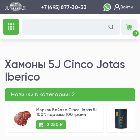
+7 (495) 877-30-33
Войти
0
Хамоны 5J Cinco Jotas
Iberico
Новинки в категории:
2
Моркон Бейота Cinco Jotas 5J
Мо
100% нарезка 100 грамм
Jo
2 250 ₽