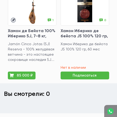
1
0
Хамон де Бейота 100%
Хамон Иберико де
Иберико 5J, 7-8 кг,
бейота J5 100% 120 гр,
выдержка 36 месяцев
60 мес
Jamón Cinco Jotas (5J)
Хамон Иберико де бейота
+
Reserva - 100% желудёвая
J5 100% 120 гр, 60 мес
ветчина - это настоящее
сокровище наследия 5J....
Нет в наличии
85 000 ₽
Подписаться
Вы смотрели: 0