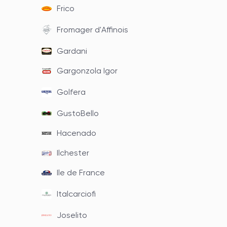
Frico
Fromager d'Affinois
Gardani
Gargonzola Igor
Golfera
GustoBello
Hacenado
Ilchester
Ile de France
Italcarciofi
Joselito