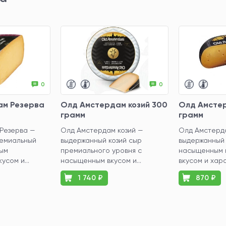
0
0
ам Резерва
Олд Амстердам козий 300
Олд Амсте
грамм
грамм
Резерва —
Олд Амстердам козий —
Олд Амстерд
емиальный
выдержанный козий сыр
выдержанный 
ым
премиального уровня с
насыщенным 
усом и...
насыщенным вкусом и...
вкусом и хара
1 740 ₽
870 ₽