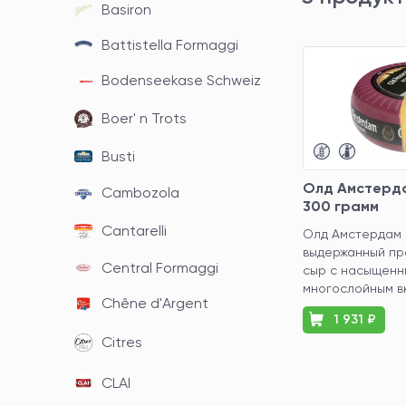
Basiron
Battistella Formaggi
Bodenseekase Schweiz
Boer' n Trots
Busti
Олд Амстерд
Cambozola
300 грамм
Cantarelli
Олд Амстердам 
выдержанный пр
Central Formaggi
сыр с насыщенн
многослойным вк
Chêne d'Argent
1 931 ₽
Citres
CLAI