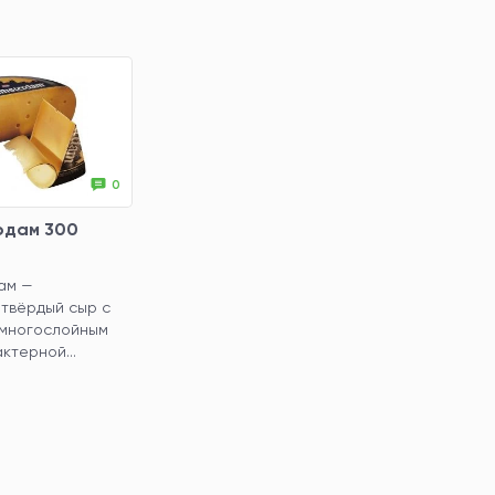
0
рдам 300
ам —
твёрдый сыр с
многослойным
ктерной...