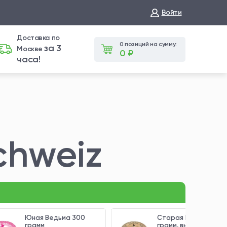
Войти
Доставка по
0 позиций на сумму:
за 3
Москве
0 ₽
часа!
chweiz
Юная Ведьма 300
Старая Ведьма 300
грамм
грамм, выдержка 8