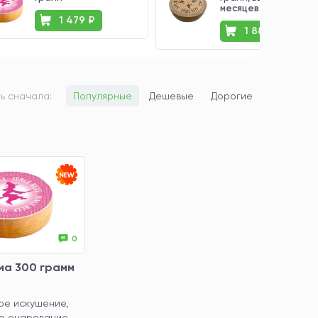
месяцев
1 479 ₽
1 881 ₽
ь сначала:
Популярные
Дешевые
Дорогие
0
ма 300 грамм
ое искушение,
бе очарование