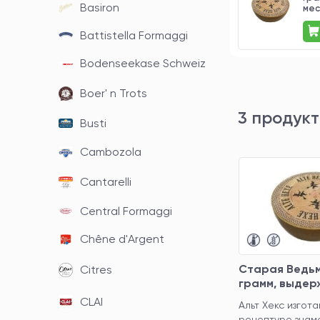
Basiron
мес
1 479 ₽
Battistella Formaggi
Bodenseekase Schweiz
Boer' n Trots
3 продук
Busti
Cambozola
Cantarelli
Central Formaggi
Chêne d'Argent
Старая Ведь
Citres
грамм, выдер
месяцев
CLAI
Альт Хекс изгот
рецептуре знам