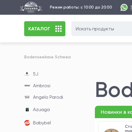
Режим работы: с 10:00 до 20:00
КАТАЛОГ
Bodenseekase Schweiz
5J
Bod
Ambrosi
Angelo Parodi
Azuaga
Новинки в 
Babybel
ма 300
Юная Ведьма 300
Ста
ка 5
грамм
гра