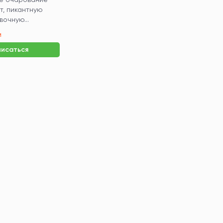
т, пикантную
вочную...
и
исаться