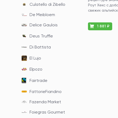
Culatello di Zibello
Роут Хекс с доб
свежих альпийски
De Meibloem
Delice Gaulois
1 881 ₽
Deus Truffle
Di Battista
El Lujo
Elpozo
Fairtrade
FattorieFiandino
Fazenda Market
Foiegras Gourmet