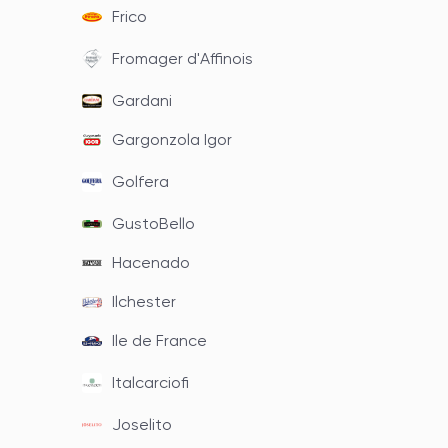
Frico
Fromager d'Affinois
Gardani
Gargonzola Igor
Golfera
GustoBello
Hacenado
Ilchester
Ile de France
Italcarciofi
Joselito