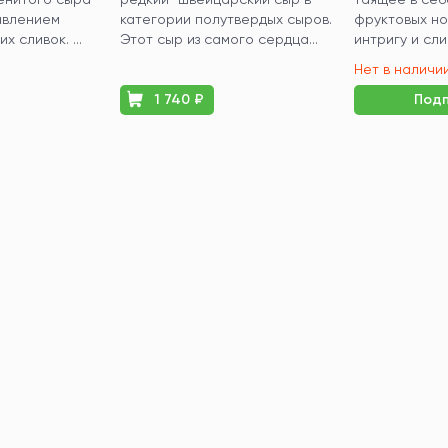
авлением
категории полутвердых сыров.
фруктовых но
х сливок. ...
Этот сыр из самого сердца...
интригу и сли
Нет в наличи
1 740 ₽
Подп