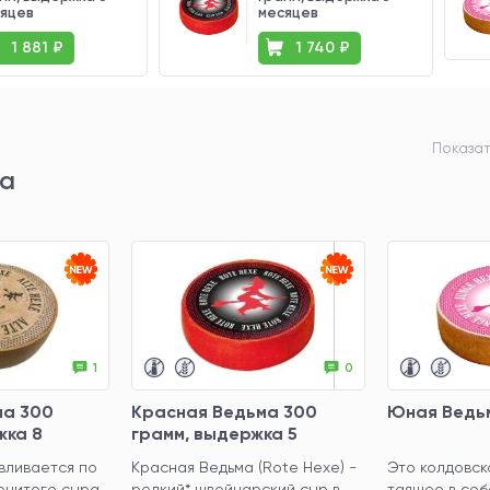
яцев
месяцев
1 881 ₽
1 740 ₽
Показат
та
1
0
ма 300
Красная Ведьма 300
Юная Ведь
жка 8
грамм, выдержка 5
месяцев
авливается по
Красная Ведьма (Rote Hexe) -
Это колдовск
енитого сыра
редкий* швейцарский сыр в
таящее в се