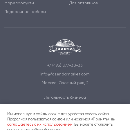
Морепродукты
Для оптовиков
Подарочные наборы
+7 (495) 877-30-33
info@fazendamarket.com
Москва, Охотный ряд, 2
Легальность бизнеса
Политика обработки персональных данных
Мы используем файлы cookie для удобства работы сайта.
Условия и соглашения
Продолжая пользоваться сайтом или нажимая «Принять», вы
соглашаетесь с их использованием
. Вы можете отключить
cookie в настройках браузера.