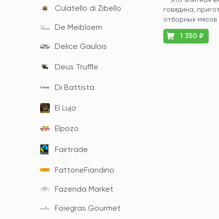
Culatello di Zibello
говядина, приго
отборных мясов 
De Meibloem
1 350 ₽
Delice Gaulois
Deus Truffle
Di Battista
El Lujo
Elpozo
Fairtrade
FattorieFiandino
Fazenda Market
Foiegras Gourmet