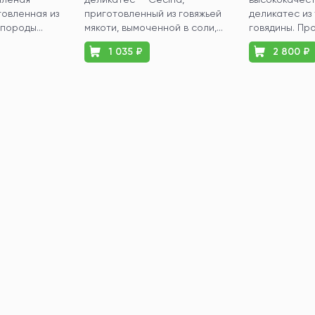
товленная из
приготовленный из говяжьей
деликатес из
породы...
мякоти, вымоченной в соли,...
говядины. Прод
1 035 ₽
2 800 ₽