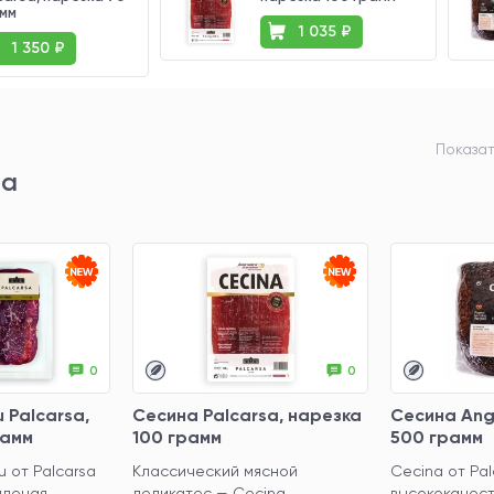
мм
1 035 ₽
1 350 ₽
Показат
та
0
0
 Palcarsa,
Сесина Palcarsa, нарезка
Сесина Ang
рамм
100 грамм
500 грамм
 от Palcarsa
Классический мясной
Cecina от Pal
яленая
деликатес — Cecina,
высококачес