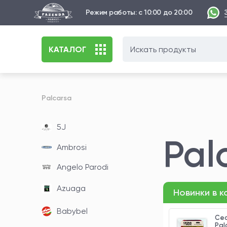
Режим работы: с 10:00 до 20:00
КАТАЛОГ
Palcarsa
5J
Pal
Ambrosi
Angelo Parodi
Azuaga
Новинки в 
Babybel
Сесина Angus
Сес
грамм
Palcarsa, нарезка 200
Pal