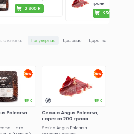
грамм
2 800 ₽
950 ₽
ь сначала:
Популярные
Дешевые
Дорогие
0
0
us Palcarsa
Сесина Angus Palcarsa,
нарезка 200 грамм
carsa — это
Sesina Angus Palcarsa —
твенный мясной
готовая нарезка