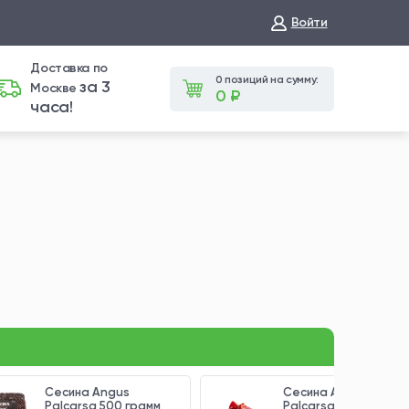
Войти
Доставка по
0 позиций на сумму:
за 3
Москве
0 ₽
часа!
Сесина Angus
Сесина Angus
Palcarsa 500 грамм
Palcarsa, нарезка 2