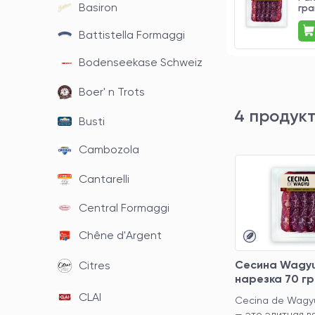
Basiron
грамм
гра
950 ₽
Battistella Formaggi
Bodenseekase Schweiz
Boer' n Trots
4 продук
Busti
Cambozola
Cantarelli
Central Formaggi
Chêne d'Argent
Сесина Wagyu
Citres
нарезка 70 г
CLAI
Cecina de Wagyu
— это элитная в