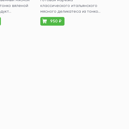
 тонко вяленой
классического итальянского
укт...
мясного деликатеса из тонко...
950 ₽