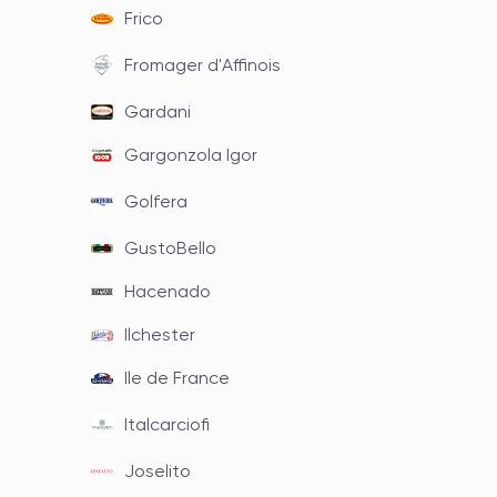
Frico
Fromager d'Affinois
Gardani
Gargonzola Igor
Golfera
GustoBello
Hacenado
Ilchester
Ile de France
Italcarciofi
Joselito