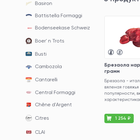
Basiron
Battistella Formaggi
Bodenseekase Schweiz
Boer' n Trots
Busti
Брезаола нар
Cambozola
грамм
Cantarelli
Брезаола - итал
вяленая говяжья
Central Formaggi
популярности, в
характеристикам 
Chêne d'Argent
Citres
1 254 ₽
CLAI