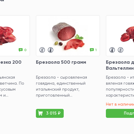
0
1
езка 200
Брезаола 500 грамм
Брезаола 
Вальтеллин
200 грамм
ьянская
Брезаола - сыровяленая
Брезаола - и
 ветчина. По
говядина, единственный
вяленая говяж
кусовым
итальянский продукт,
популярности
и...
приготовленный...
характеристик
Нет в наличи
3 015 ₽
Подп