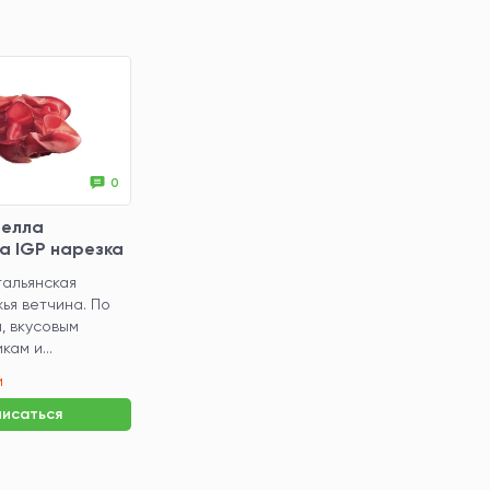
0
делла
а IGP нарезка
тальянская
ья ветчина. По
, вкусовым
ам и...
и
исаться