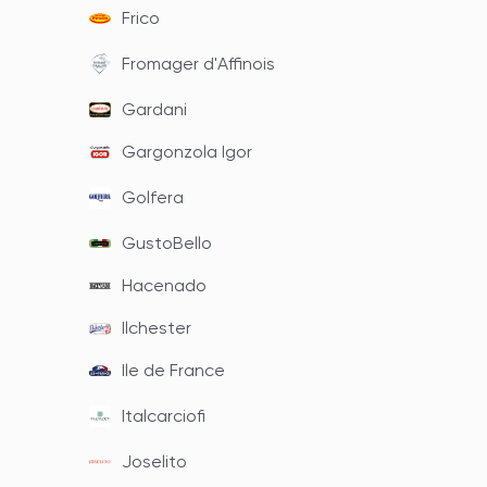
Frico
Fromager d'Affinois
Gardani
Gargonzola Igor
Golfera
GustoBello
Hacenado
Ilchester
Ile de France
Italcarciofi
Joselito